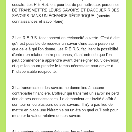
sociale. Les R.É.R.S. ont pour but de permettre aux personnes
Inter-réseaux
DE TRANSMETTRE LEURS SAVOIRS ET D'ACQUÉRIR DES
SAVOIRS DANS UN ÉCHANGE RÉCIPROQUE. (savoirs :
Nos partenaires
connaissances et savoir-faire)
Contact
2 Les R.É.R.S. fonctionnent en réciprocité ouverte. C'est à dire
qu'il est possible de recevoir un savoir d'une autre personne
que celle à qui l'on donne. Les R.É.R.S. facilitent la possibilité
d'entrer en relation entre personnes, étant entendu que l'on
peut commencer à apprendre avant d'enseigner (ou vice-versa)
et que l'on saura prendre le temps nécessaire pour arriver à
l'indispensable réciprocité.
3 La transmission des savoirs ne donne lieu à aucune
contrepartie financière. L'offreur qui transmet un savoir ne perd
rien de ses connaissances. Le demandeur est invité à offrir à
son tour un ou plusieurs de ses savoirs. Il n'y a pas lieu de
mettre en place une hiérarchie ou un étalon quel qu'il soit pour
mesurer la valeur relative de ces savoirs.
4 Le contenu de chaque échange, les méthodes