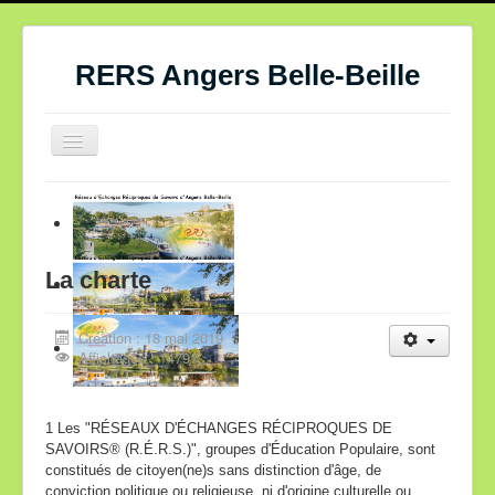
RERS Angers Belle-Beille
Basculer
la
navigation
Accueil RERS Angers
Qui sommes-nous ?
La charte
Vie du réseau
Offres et demandes de savoirs
Création : 18 mai 2019
Affichages : 14791
Café Solidaire
Le mouvement Foresco
1 Les "RÉSEAUX D'ÉCHANGES RÉCIPROQUES DE
Textes fondamentaux
SAVOIRS® (R.É.R.S.)", groupes d'Éducation Populaire, sont
constitués de citoyen(ne)s sans distinction d'âge, de
Histoire et références
conviction politique ou religieuse, ni d'origine culturelle ou