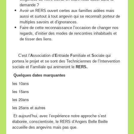
demande ?
Avoir un RERS ouvert certes aux familles aidées mais
aussi et surtout à tout angevin qui se reconnaît porteur de
multiples savoirs et d’ignorances.
Faire de cette reconnaissance l’occasion de changer nos
regards, d’initier des modes de rencontres inhabituels et
de tisser des liens.
C’est l’
A
ssociation d’
E
ntraide
F
amiliale et
S
ociale qui
portera le projet et se sont des Techniciennes de l’Intervention
sociale et Familiale qui animeront le
RERS.
Quelques dates marquantes
les 10ans
les 15ans
les 20ans
les 25ans et autres
Et aujourd’hui, a
vec l’expérience notre approche s’est
élaborée, conscientisée, le RERS d’Angers Belle Beille
accueille des angevins mais pas que.