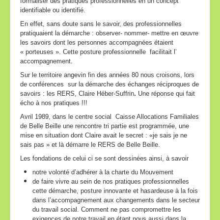
formaliser des pratiques professionnelles en un concept
identifiable ou identifié.
En effet, sans doute sans le savoir, des professionnelles
pratiquaient la démarche : observer- nommer- mettre en œuvre
les savoirs dont les personnes accompagnées étaient
« porteuses ». Cette posture professionnelle facilitait l’
.
accompagnement
Sur le territoire angevin fin des années 80 nous croisons, lors
de conférences sur la démarche des échanges réciproques de
savoirs : les RERS, Claire Héber-Suffrin
.
Une réponse qui fait
écho à nos pratiques !!!
Avril 1989, dans le centre social Caisse Allocations Familiales
de Belle Beille une rencontre tri partie est programmée, une
mise en situation dont Claire avait le secret : «je sais je ne
sais pas » et là démarre le RERS de Belle Beille.
Les fondations de celui ci se sont dessinées ainsi, à savoir
notre volonté d’adhérer à la charte du Mouvement
de faire vivre au sein de nos pratiques professionnelles
cette démarche, posture innovante et hasardeuse à la fois
dans l’accompagnement aux changements dans le secteur
du travail social. Comment ne pas compromettre les
exigences de notre travail en étant nous aussi dans la