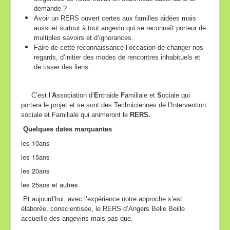
demande ?
Avoir un RERS ouvert certes aux familles aidées mais
aussi et surtout à tout angevin qui se reconnaît porteur de
multiples savoirs et d’ignorances.
Faire de cette reconnaissance l’occasion de changer nos
regards, d’initier des modes de rencontres inhabituels et
de tisser des liens.
C’est l’
A
ssociation d’
E
ntraide
F
amiliale et
S
ociale qui
portera le projet et se sont des Techniciennes de l’Intervention
sociale et Familiale qui animeront le
RERS.
Quelques dates marquantes
les 10ans
les 15ans
les 20ans
les 25ans et autres
Et aujourd’hui, a
vec l’expérience notre approche s’est
élaborée, conscientisée, le RERS d’Angers Belle Beille
accueille des angevins mais pas que.