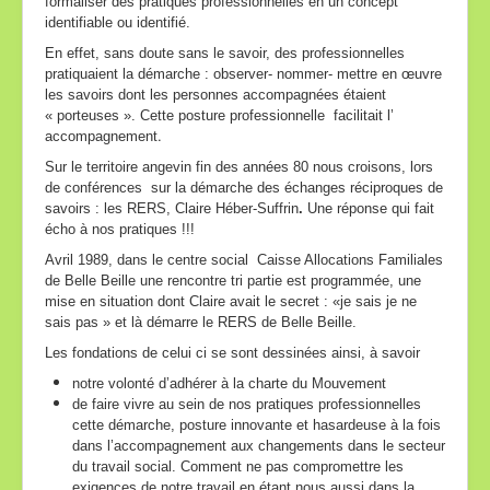
formaliser des pratiques professionnelles en un concept
identifiable ou identifié.
En effet, sans doute sans le savoir, des professionnelles
pratiquaient la démarche : observer- nommer- mettre en œuvre
les savoirs dont les personnes accompagnées étaient
« porteuses ». Cette posture professionnelle facilitait l’
.
accompagnement
Sur le territoire angevin fin des années 80 nous croisons, lors
de conférences sur la démarche des échanges réciproques de
savoirs : les RERS, Claire Héber-Suffrin
.
Une réponse qui fait
écho à nos pratiques !!!
Avril 1989, dans le centre social Caisse Allocations Familiales
de Belle Beille une rencontre tri partie est programmée, une
mise en situation dont Claire avait le secret : «je sais je ne
sais pas » et là démarre le RERS de Belle Beille.
Les fondations de celui ci se sont dessinées ainsi, à savoir
notre volonté d’adhérer à la charte du Mouvement
de faire vivre au sein de nos pratiques professionnelles
cette démarche, posture innovante et hasardeuse à la fois
dans l’accompagnement aux changements dans le secteur
du travail social. Comment ne pas compromettre les
exigences de notre travail en étant nous aussi dans la